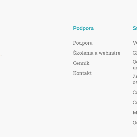
Podpora
S
Podpora
V
Školenia a webináre
G
R
.
O
Cenník
ú
Kontakt
Z
o
C
C
M
O