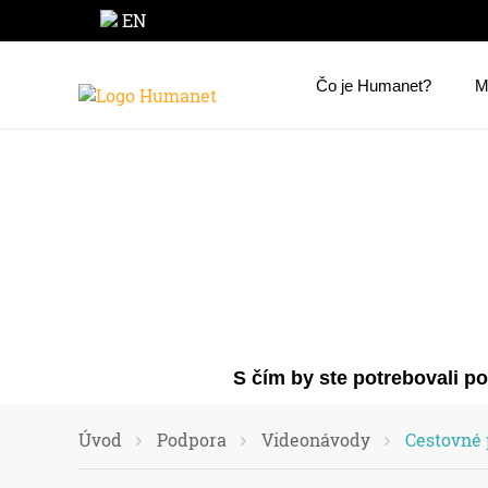
EN
Čo je Humanet?
M
S čím by ste potrebovali p
Úvod
Podpora
Videonávody
Cestovné 