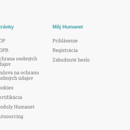
tránky
Môj Humanet
OP
Prihlásenie
DPR
Registrácia
chrana osobných
Zabudnuté heslo
dajov
mluva na ochranu
sobných údajov
ookies
ertifikácia
oduly Humanet
utsourcing