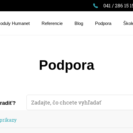
041 / 286 15 1
oduly Humanet
Referencie
Blog
Podpora
Škol
Podpora
oradiť?
príkazy