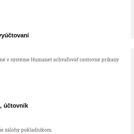
vyúčtovaní
né v systéme Humanet schvaľovať cestovné príkazy
, účtovník
e zálohy pokladníkom.