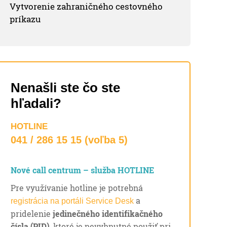
Vytvorenie zahraničného cestovného
príkazu
Nenašli ste čo ste
hľadali?
HOTLINE
041 / 286 15 15 (voľba 5)
Nové call centrum – služba HOTLINE
Pre využívanie hotline je potrebná
a
registrácia na portáli Service Desk
pridelenie
jedinečného identifikačného
čísla (PID)
, ktoré je nevyhnutné použiť pri