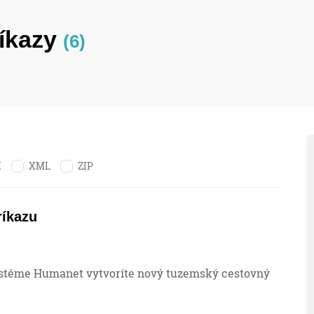
íkazy
(6)
X
XML
ZIP
ríkazu
stéme Humanet vytvoríte nový tuzemský cestovný