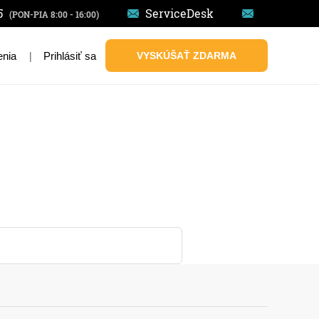
5
ServiceDesk
(PON-PIA 8:00 - 16:00)
|
Prihlásiť sa
VYSKÚŠAŤ ZDARMA
enia