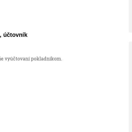
, účtovník
e vyúčtovaní pokladníkom.