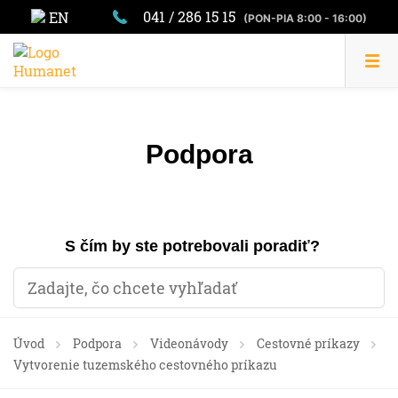
041 / 286 15 15
EN
(PON-PIA 8:00 - 16:00)
Podpora
S čím by ste potrebovali poradiť?
Úvod
Podpora
Videonávody
Cestovné príkazy
Vytvorenie tuzemského cestovného príkazu