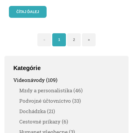
ČÍTAJ ĎALEJ
«
1
2
»
Kategórie
Videonávody (109)
Mzdy a personalistika (46)
Podvojné účtovníctvo (33)
Dochádzka (21)
Cestovné príkazy (6)
Humanet všeobecne (3)