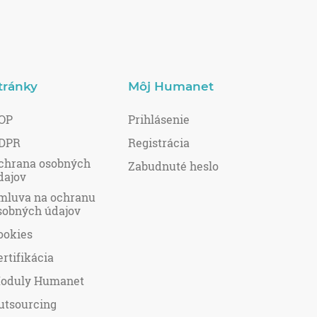
tránky
Môj Humanet
OP
Prihlásenie
DPR
Registrácia
chrana osobných
Zabudnuté heslo
dajov
mluva na ochranu
sobných údajov
ookies
ertifikácia
oduly Humanet
utsourcing