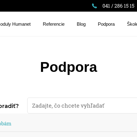
041 / 286 15 15
oduly Humanet
Referencie
Blog
Podpora
Škol
Podpora
oradiť?
sobám