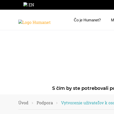
EN
Čo je Humanet?
M
S čím by ste potrebovali p
Úvod
Podpora
Vytvorenie užívateľov k o