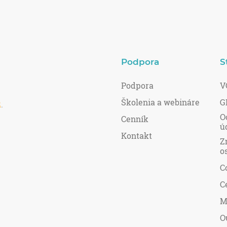
Podpora
S
Podpora
V
Školenia a webináre
G
R
.
O
Cenník
ú
Kontakt
Z
o
C
C
M
O