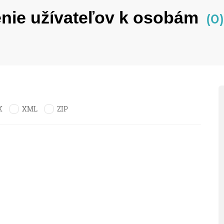
nie užívateľov k osobám
(0)
X
XML
ZIP