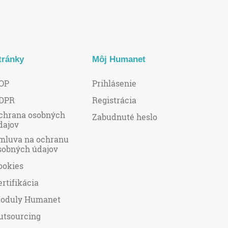
tránky
Môj Humanet
OP
Prihlásenie
DPR
Registrácia
chrana osobných
Zabudnuté heslo
dajov
mluva na ochranu
sobných údajov
ookies
ertifikácia
oduly Humanet
utsourcing