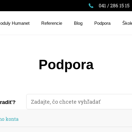
041 / 286 15 15
oduly Humanet
Referencie
Blog
Podpora
Škol
Podpora
oradiť?
ho konta