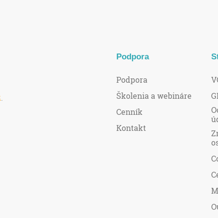
Podpora
S
Podpora
V
Školenia a webináre
G
R
.
O
Cenník
ú
Kontakt
Z
o
C
C
M
O