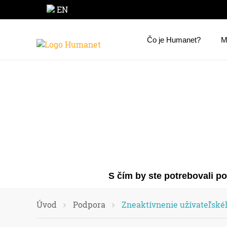
EN
Čo je Humanet?
M
S čím by ste potrebovali p
Úvod
Podpora
Zneaktívnenie užívateľské