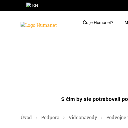
EN
Čo je Humanet?
M
S čím by ste potrebovali p
Úvod
Podpora
Videonávody
Podvojné 