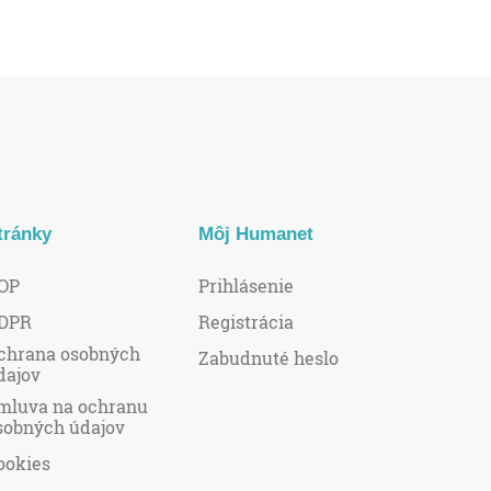
tránky
Môj Humanet
OP
Prihlásenie
DPR
Registrácia
chrana osobných
Zabudnuté heslo
dajov
mluva na ochranu
sobných údajov
ookies