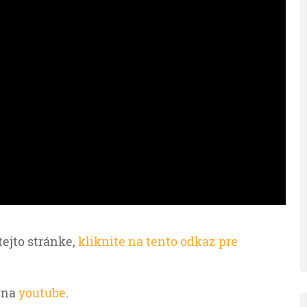
tejto stránke,
kliknite na tento odkaz pre
 na
youtube
.