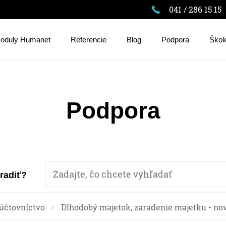
041 / 286 15 15
oduly Humanet
Referencie
Blog
Podpora
Škol
Podpora
oradiť?
účtovníctvo
Dlhodobý majetok, zaradenie majetku - no