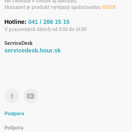
HR riešenia v cloude aj nablízku.
Humanet je produkt vyvíjaný spoločnosťou
HOUR
.
Hotline:
041 / 286 15 15
V pracovných dňoch od 8:00 do 16:00
ServiceDesk
servicedesk.hour.sk
Podpora
Podpora