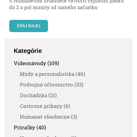
S Humanetom zvládnete vytvoriť výplatnú pásku
do 2 a pol minúty od samého začiatku
ČÍTAJ ĎALEJ
Kategórie
Videonávody (109)
Mzdy a personalistika (46)
Podvojné účtovníctvo (33)
Dochádzka (21)
Cestovné príkazy (6)
Humanet všeobecne (3)
Príručky (40)