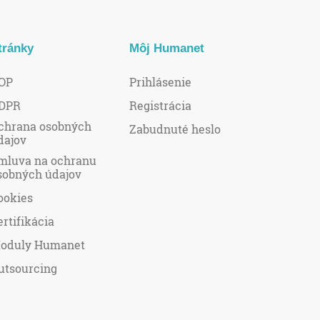
tránky
Môj Humanet
OP
Prihlásenie
DPR
Registrácia
chrana osobných
Zabudnuté heslo
dajov
mluva na ochranu
sobných údajov
ookies
ertifikácia
oduly Humanet
utsourcing