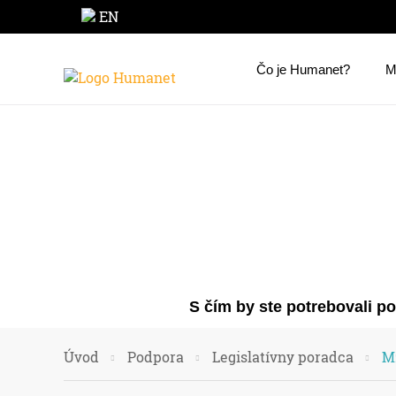
EN
Čo je Humanet?
M
S čím by ste potrebovali p
Úvod
Podpora
Legislatívny poradca
M