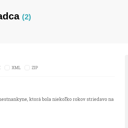
adca
(2)
X
XML
ZIP
estnankyne, ktorá bola niekoľko rokov striedavo na