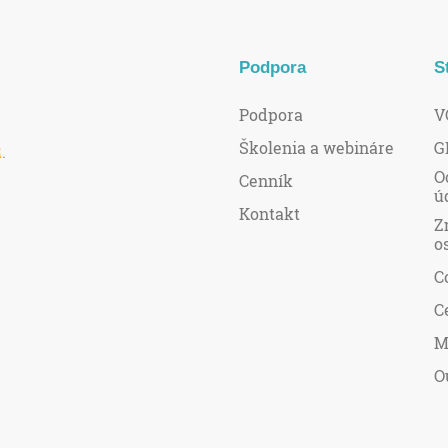
Podpora
S
Podpora
V
Školenia a webináre
G
R
.
O
Cenník
ú
Kontakt
Z
o
C
C
M
O