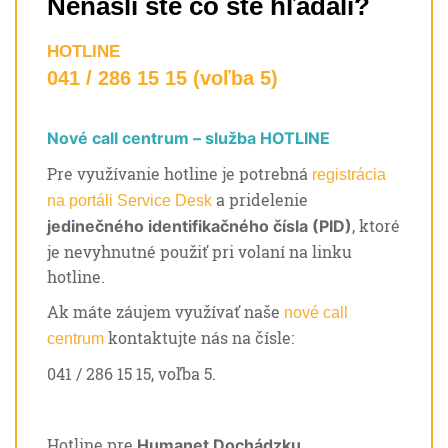
Nenašli ste čo ste hľadali?
HOTLINE
041 / 286 15 15 (voľba 5)
Nové call centrum – služba HOTLINE
Pre využívanie hotline je potrebná
registrácia
a pridelenie
na portáli Service Desk
, ktoré
jedinečného identifikačného čísla (PID)
je nevyhnutné použiť pri volaní na linku
hotline.
Ak máte záujem využívať naše
nové call
kontaktujte nás na čísle:
centrum
041 / 286 15 15, voľba 5.
Hotline pre
Humanet Dochádzku