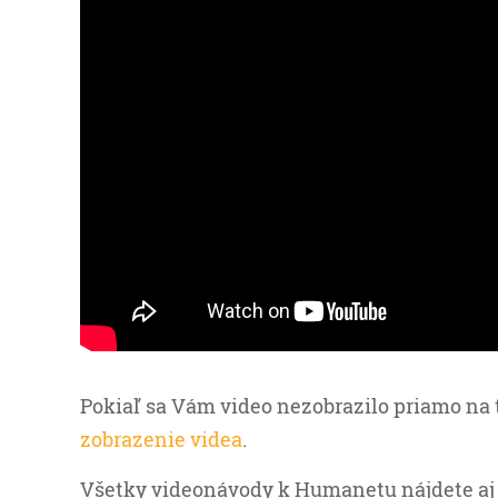
Pokiaľ sa Vám video nezobrazilo priamo na 
zobrazenie videa
.
Všetky videonávody k Humanetu nájdete aj