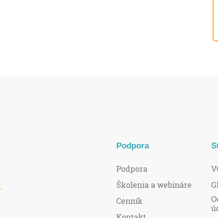
Podpora
S
Podpora
V
Školenia a webináre
G
R
.
O
Cenník
ú
Kontakt