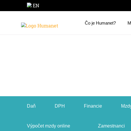
EN
Čo je Humanet?
M
Daň
DPH
Financie
Mzdy
Výpočet mzdy online
Zamestnanci