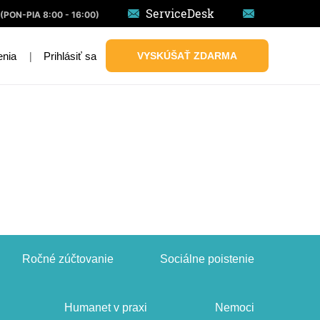
ServiceDesk
(PON-PIA 8:00 - 16:00)
|
Prihlásiť sa
VYSKÚŠAŤ ZDARMA
enia
Ročné zúčtovanie
Sociálne poistenie
Humanet v praxi
Nemoci