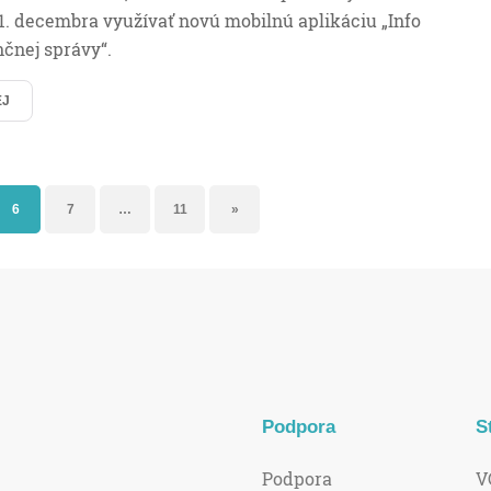
1. decembra využívať novú mobilnú aplikáciu „Info
nčnej správy“.
EJ
6
7
…
11
»
Podpora
S
Podpora
V