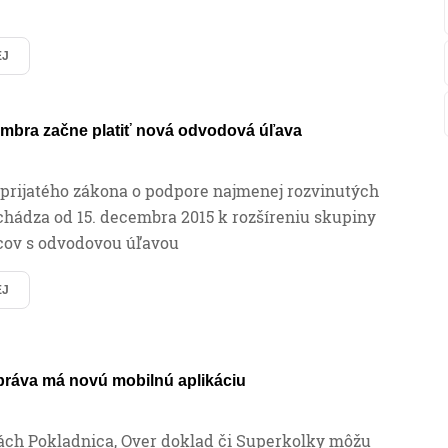
EJ
embra začne platiť nová odvodová úľava
 prijatého zákona o podpore najmenej rozvinutých
hádza od 15. decembra 2015 k rozšíreniu skupiny
ov s odvodovou úľavou
EJ
práva má novú mobilnú aplikáciu
iách Pokladnica, Over doklad či Superkolky môžu