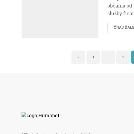
občania od 
služby fina
ČÍTAJ ĎAL
«
1
…
5