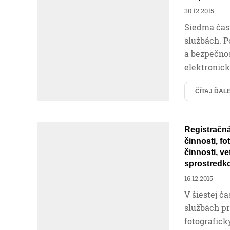
30.12.2015
Siedma časť
službách. P
a bezpečnos
elektronic
ČÍTAJ ĎAL
Registračná
činnosti, f
činnosti, ve
sprostredk
16.12.2015
V šiestej č
službách pr
fotografick