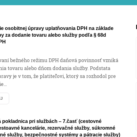
ie osobitnej úpravy uplatňovania DPH na základe
atby za dodanie tovaru alebo služby podľa § 68d
DPH
ovaní bežného režimu DPH daňová povinnosť vzniká
ia tovaru alebo dňom dodania služby. Podstata
ravy je v tom, že platiteľovi, ktorý sa rozhodol pre
ie…
EJ
 pokladnica pri službách – 7.časť (cestovné
estoavné kancelárie, rezervačné služby, súkromné
é služby, bezpečnostné systémy a pátracie služby)