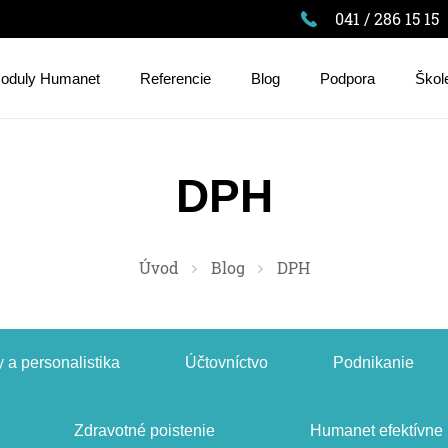
041 / 286 15 15
oduly Humanet
Referencie
Blog
Podpora
Škol
DPH
Úvod
Blog
DPH
 a personalistika
Účtovníctvo
Podnikanie
Zdravotné poistenie
Humanet efektívne