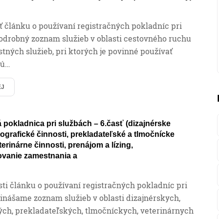
 článku o používaní registračných pokladníc pri
odrobný zoznam služieb v oblasti cestovného ruchu
tných služieb, pri ktorých je povinné používať
kú…
EJ
 pokladnica pri službách – 6.časť (dizajnérske
otografické činnosti, prekladateľské a tlmočnícke
terinárne činnosti, prenájom a lízing,
ovanie zamestnania a
asti článku o používaní registračných pokladníc pri
inášame zoznam služieb v oblasti dizajnérskych,
ých, prekladateľských, tlmočníckych, veterinárnych