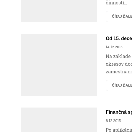
činností…
ČÍTAJ ĎAL
Od 15. dec
14.12.2015
Na základe
okresov doc
zamestnanc
ČÍTAJ ĎAL
Finančná s
8.12.2015
Po aplikác