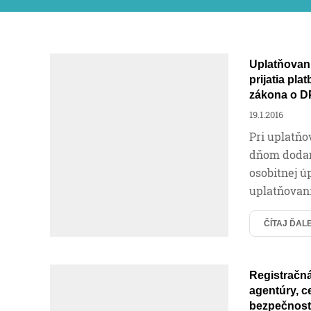
Uplatňovan
prijatia pl
zákona o 
19.1.2016
Pri uplatň
dňom dodan
osobitnej úp
uplatňovan
ČÍTAJ ĎAL
Registračná
agentúry, c
bezpečnostn