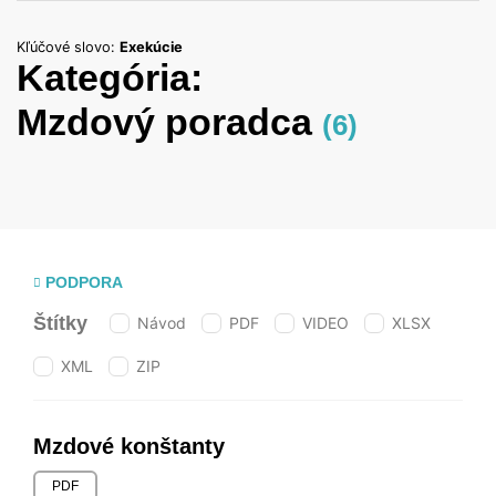
Kľúčové slovo:
Exekúcie
Kategória:
Mzdový poradca
(6)
PODPORA
Štítky
Návod
PDF
VIDEO
XLSX
XML
ZIP
Mzdové konštanty
PDF