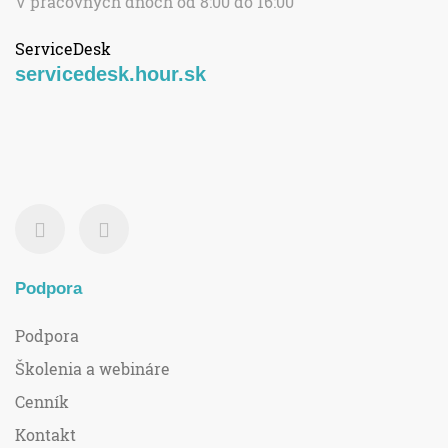
V pracovných dňoch od 8:00 do 16:00
ServiceDesk
servicedesk.hour.sk
Podpora
Podpora
Školenia a webináre
Cenník
Kontakt