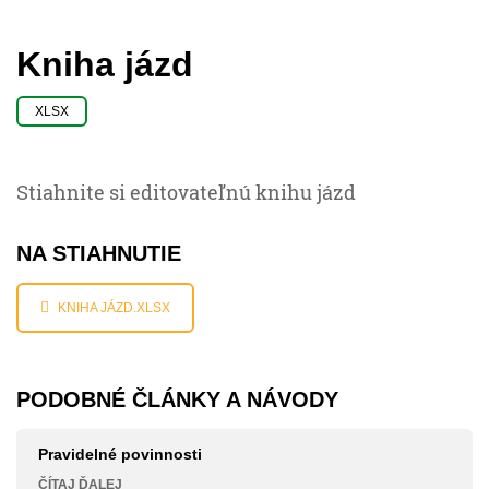
Kniha jázd
XLSX
Stiahnite si editovateľnú knihu jázd
NA STIAHNUTIE
KNIHA JÁZD.XLSX
PODOBNÉ ČLÁNKY A NÁVODY
Pravidelné povinnosti
ČÍTAJ ĎALEJ