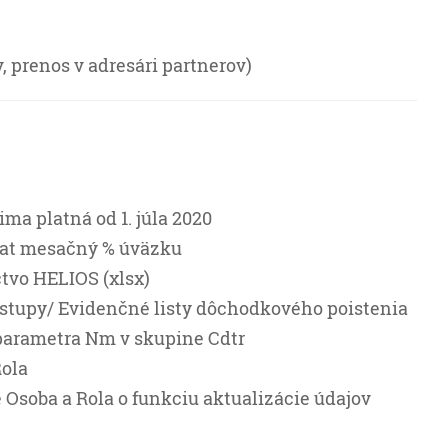
, prenos v adresári partnerov)
ma platná od 1. júla 2020
plat mesačný % úväzku
tvo HELIOS (xlsx)
výstupy/ Evidenčné listy dôchodkového poistenia
parametra Nm v skupine Cdtr
Rola
 Osoba a Rola o funkciu aktualizácie údajov