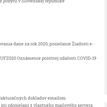
 pobytu v Slovenskej republike
vania dane za rok 2020, posielanie Žiadosti e-
 UFZ020 Oznámenie poistnej udalosti COVID-19
í fakturačných dokladov emailom
í pri odosielaní z vlastného mailového servera