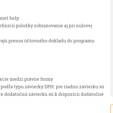
anet help
finícii položky zobrazovanie aj pri nulovej
ívajú prenos účtovného dokladu do programu
akcie medzi právne formy
odľa typu závierky DPH: pre riadnu závierku sú
pre dodatočnú závierku sú k dispozícii dodatočné