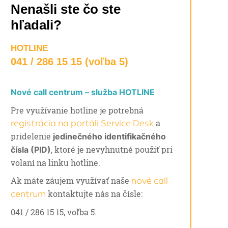
Nenašli ste čo ste
hľadali?
HOTLINE
041 / 286 15 15 (voľba 5)
Nové call centrum – služba HOTLINE
Pre využívanie hotline je potrebná
a
registrácia na portáli Service Desk
pridelenie
jedinečného identifikačného
, ktoré je nevyhnutné použiť pri
čísla (PID)
volaní na linku hotline.
Ak máte záujem využívať naše
nové call
kontaktujte nás na čísle:
centrum
041 / 286 15 15, voľba 5.