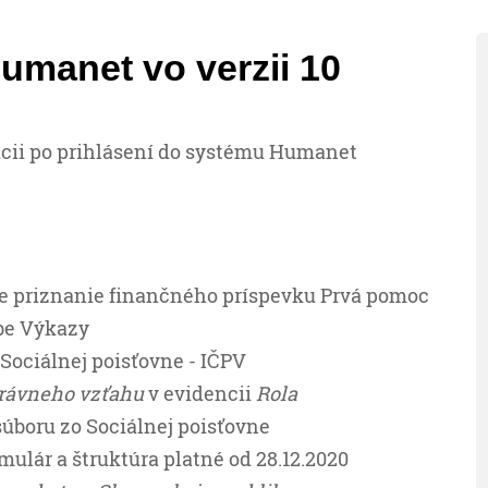
umanet vo verzii 10
cii po prihlásení do systému Humanet
pre priznanie finančného príspevku Prvá pomoc
ľbe Výkazy
 Sociálnej poisťovne - IČPV
právneho vzťahu
v evidencii
Rola
úboru zo Sociálnej poisťovne
rmulár a štruktúra platné od 28.12.2020