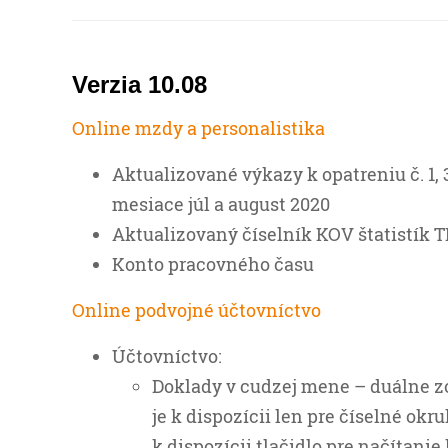
Verzia 10.08
Online mzdy a personalistika
Aktualizované výkazy k opatreniu č. 1,
mesiace júl a august 2020
Aktualizovaný číselník KOV štatistík 
Konto pracovného času
Online podvojné účtovníctvo
Účtovníctvo:
Doklady v cudzej mene – duálne z
je k dispozícii len pre číselné ok
k dispozícii tlačidlo pre načítanie