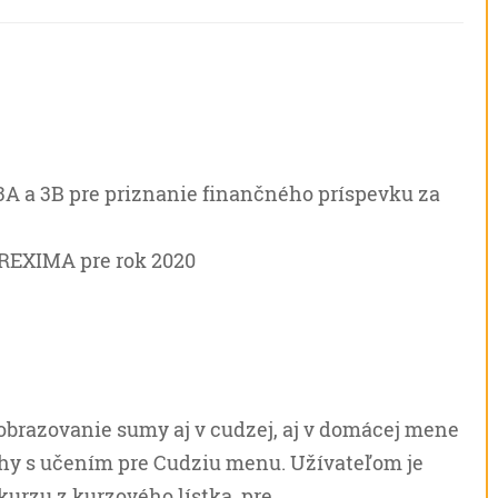
 3A a 3B pre priznanie finančného príspevku za
TREXIMA pre rok 2020
obrazovanie sumy aj v cudzej, aj v domácej mene
ruhy s učením pre Cudziu menu. Užívateľom je
 kurzu z kurzového lístka, pre