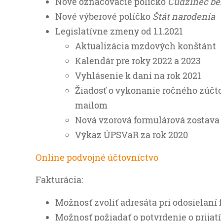
Nové označovacie políčko
Cudzinec bez
Nové výberové políčko
Štát narodenia
Legislatívne zmeny od 1.1.2021
Aktualizácia mzdových konštánt
Kalendár pre roky 2022 a 2023
Vyhlásenie k dani na rok 2021
Žiadosť o vykonanie ročného zúčto
mailom
Nová vzorová formulárová zostava
Výkaz ÚPSVaR za rok 2020
Online podvojné účtovníctvo
Fakturácia:
Možnosť zvoliť adresáta pri odosielan
Možnosť požiadať o potvrdenie o prijat