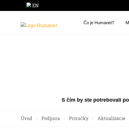
EN
Čo je Humanet?
M
S čím by ste potrebovali p
Úvod
Podpora
Príručky
Aktualizácie