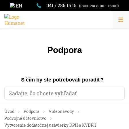
041 / 286 15 15
EN
(PON-PIA 8:00 - 16:00)
Podpora
S čím by ste potrebovali poradiť?
Úvod
Podpora
Videonávody
Podvojné účtovníctvo
Vytvorenie dodatočnej uzávierky DPH a KVDPH