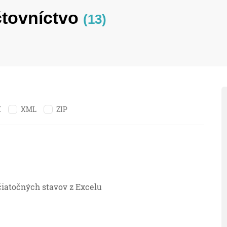
čtovníctvo
(13)
X
XML
ZIP
čiatočných stavov z Excelu