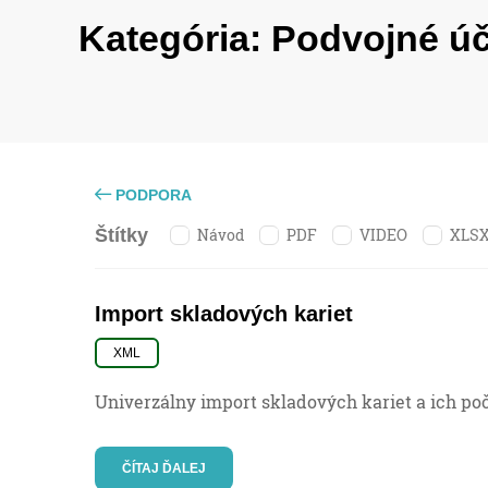
Kategória:
Podvojné ú
PODPORA
Návod
PDF
VIDEO
XLS
Štítky
Import skladových kariet
XML
Univerzálny import skladových kariet a ich po
ČÍTAJ ĎALEJ