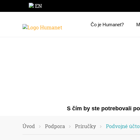
EN
Čo je Humanet?
M
S čím by ste potrebovali p
Úvod
Podpora
Príručky
Podvojné účto