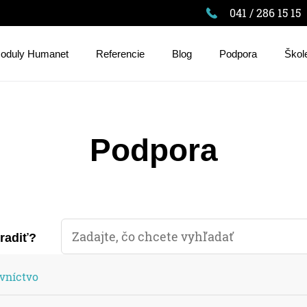
041 / 286 15 15
oduly Humanet
Referencie
Blog
Podpora
Škol
Podpora
oradiť?
vníctvo