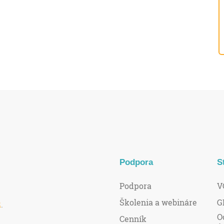
Podpora
S
Podpora
V
Školenia a webináre
G
R
.
O
Cenník