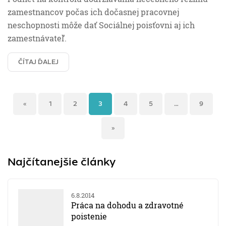
zamestnancov počas ich dočasnej pracovnej
neschopnosti môže dať Sociálnej poisťovni aj ich
zamestnávateľ.
ČÍTAJ ĎALEJ
«
1
2
3
4
5
…
9
»
Najčítanejšie články
6.8.2014
Práca na dohodu a zdravotné
poistenie