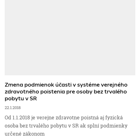
Financie
Mzdy a personalistika
Účtovníctvo
Podnikanie
Zmena podmienok účasti v systéme verejného
zdravotného poistenia pre osoby bez trvalého
pobytu v SR
Ročné zúčtovanie
22.1.2018
Od 1.1.2018 je verejne zdravotne poistná aj fyzická
Sociálne poistenie
osoba bez trvalého pobytu v SR ak splní podmienky
určené zákonom