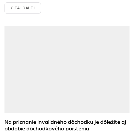
Výpočet mzdy online
ČÍTAJ ĎALEJ
Zamestnanci
Zdravotné poistenie
Humanet efektívne
Humanet v praxi
Nemoci
Na priznanie invalidného dôchodku je dôležité aj
obdobie dôchodkového poistenia