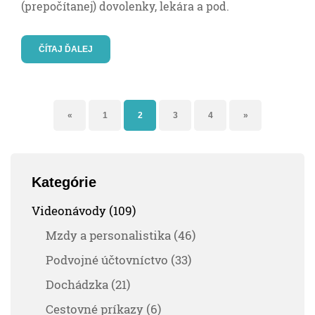
(prepočítanej) dovolenky, lekára a pod.
ČÍTAJ ĎALEJ
«
1
2
3
4
»
Kategórie
Videonávody (109)
Mzdy a personalistika (46)
Podvojné účtovníctvo (33)
Dochádzka (21)
Cestovné príkazy (6)