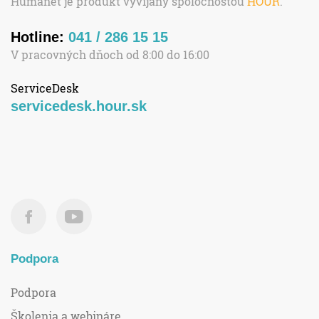
Humanet je produkt vyvíjaný spoločnosťou
HOUR
.
Hotline:
041 / 286 15 15
V pracovných dňoch od 8:00 do 16:00
ServiceDesk
servicedesk.hour.sk
Podpora
Podpora
Školenia a webináre