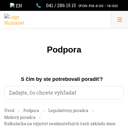
041 / 286 15 15
EN
(PON-PIA 8:00 - 16:00)
Podpora
S čím by ste potrebovali poradiť?
Úvod
Podpora
Legislatívny poradca
Mzdový poradca
Kalkulačka na výpočet nezdaniteľných častí základu dane