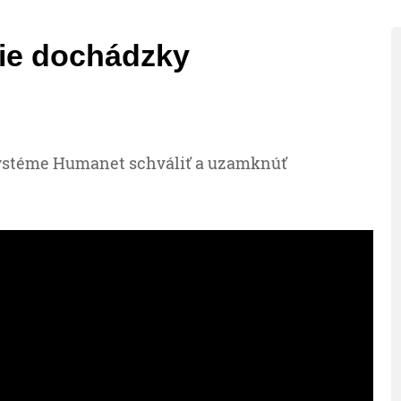
ie dochádzky
ystéme Humanet schváliť a uzamknúť