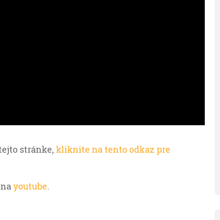
tejto stránke,
kliknite na tento odkaz pre
 na
youtube
.