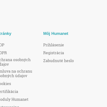
tránky
Môj Humanet
OP
Prihlásenie
DPR
Registrácia
chrana osobných
Zabudnuté heslo
dajov
mluva na ochranu
sobných údajov
ookies
ertifikácia
oduly Humanet