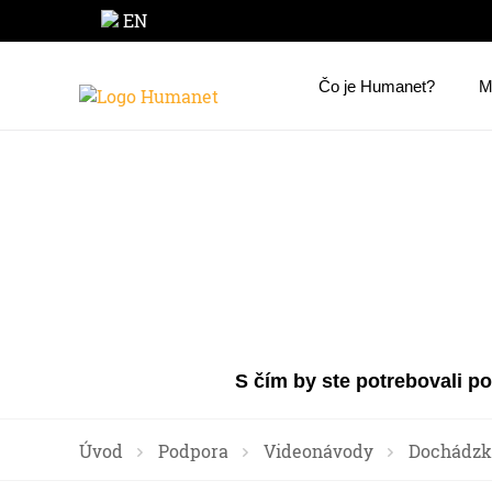
EN
Čo je Humanet?
M
S čím by ste potrebovali p
Úvod
Podpora
Videonávody
Dochádzk