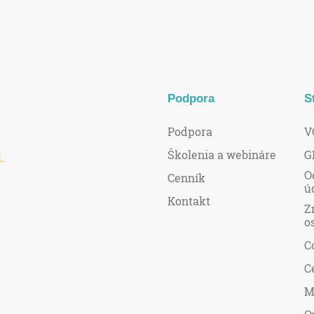
Podpora
S
Podpora
V
Školenia a webináre
G
R
.
O
Cenník
ú
Kontakt
Z
o
C
C
M