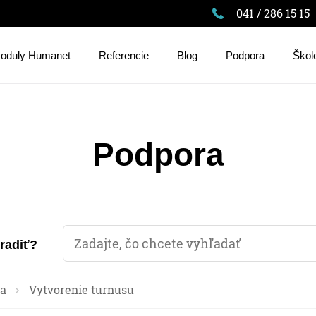
041 / 286 15 15
oduly Humanet
Referencie
Blog
Podpora
Škol
Podpora
oradiť?
a
Vytvorenie turnusu