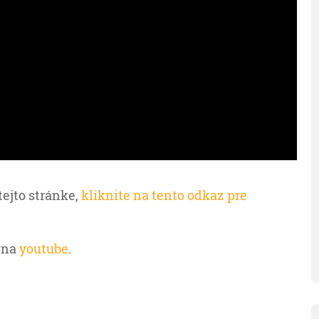
tejto stránke,
kliknite na tento odkaz pre
 na
youtube
.