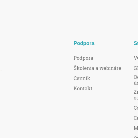
Podpora
S
Podpora
V
Školenia a webináre
G
R
.
O
Cenník
ú
Kontakt
Z
o
C
C
M