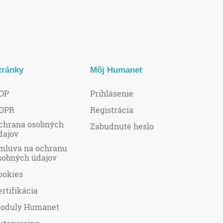
tránky
Môj Humanet
OP
Prihlásenie
DPR
Registrácia
chrana osobných
Zabudnuté heslo
dajov
mluva na ochranu
sobných údajov
ookies
ertifikácia
oduly Humanet