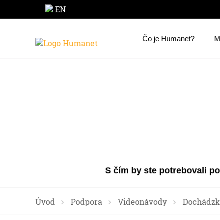
EN
Čo je Humanet?
M
S čím by ste potrebovali p
Úvod
Podpora
Videonávody
Dochádzk