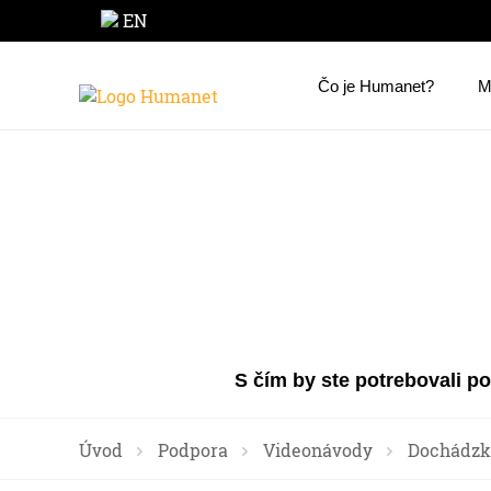
EN
Čo je Humanet?
M
S čím by ste potrebovali p
Úvod
Podpora
Videonávody
Dochádzk