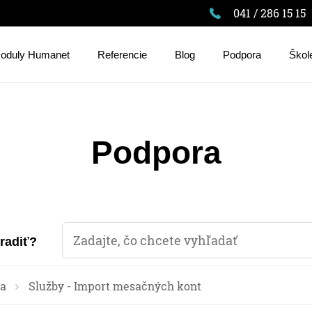
041 / 286 15 15
oduly Humanet
Referencie
Blog
Podpora
Škol
Podpora
oradiť?
a
Služby - Import mesačných kont