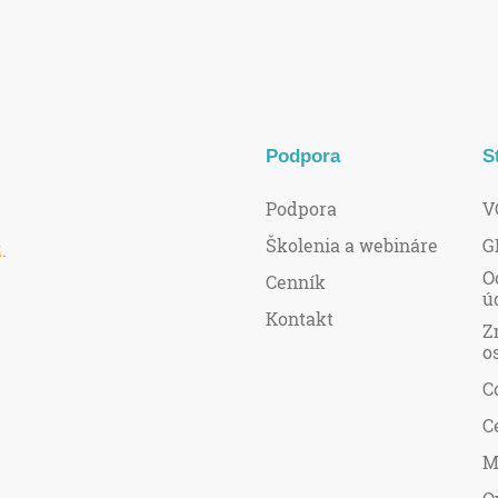
Podpora
S
Podpora
V
Školenia a webináre
G
R
.
O
Cenník
ú
Kontakt
Z
o
C
C
M