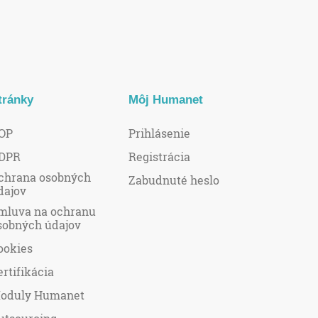
tránky
Môj Humanet
OP
Prihlásenie
DPR
Registrácia
chrana osobných
Zabudnuté heslo
dajov
mluva na ochranu
sobných údajov
ookies
ertifikácia
oduly Humanet