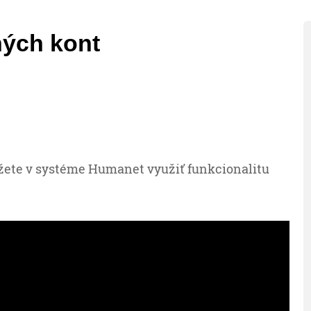
ných kont
ete v systéme Humanet využiť funkcionalitu