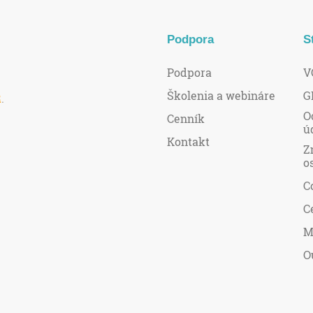
Podpora
S
Podpora
V
Školenia a webináre
G
R
.
O
Cenník
ú
Kontakt
Z
o
C
C
M
O