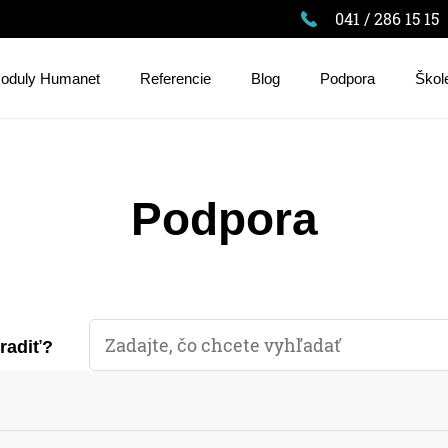
041 / 286 15 15
oduly Humanet
Referencie
Blog
Podpora
Škol
Podpora
oradiť?