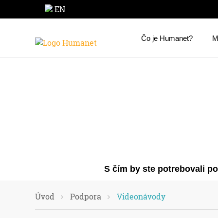
EN
Čo je Humanet?
M
S čím by ste potrebovali p
Úvod
Podpora
Videonávody