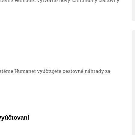
stéme Humanet vytvoríte nový zahraničný cestovný
stéme Humanet vyúčtujete cestovné náhrady za
vyúčtovaní