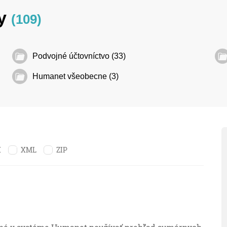
dy
(109)
Podvojné účtovníctvo (33)
Humanet všeobecne (3)
X
XML
ZIP