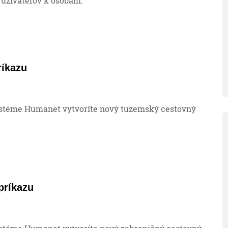
užívateľov k osobám.
ríkazu
stéme Humanet vytvoríte nový tuzemský cestovný
príkazu