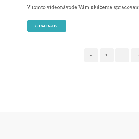
V tomto videonávode Vám ukážeme spracovani
ČÍTAJ ĎALEJ
«
1
…
6