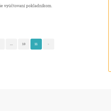
e vyúčtovaní pokladníkom.
…
10
11
»