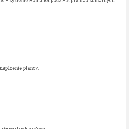
né v systéme Humanet používať prehľad sumárnych
aplnenie plánov.