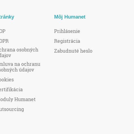
tránky
Môj Humanet
OP
Prihlásenie
DPR
Registrácia
chrana osobných
Zabudnuté heslo
dajov
mluva na ochranu
sobných údajov
ookies
ertifikácia
oduly Humanet
utsourcing