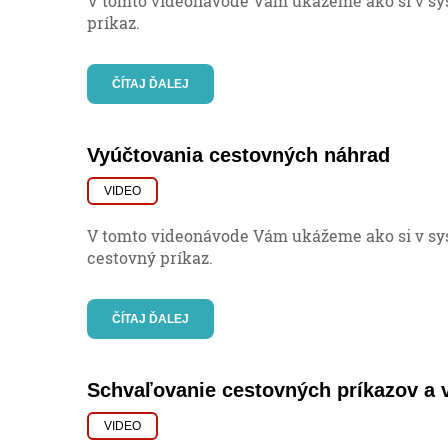
V tomto videonávode Vám ukážeme ako si v sy
príkaz.
ČÍTAJ ĎALEJ
Vyúčtovania cestovných náhrad
VIDEO
V tomto videonávode Vám ukážeme ako si v sy
cestovný príkaz.
ČÍTAJ ĎALEJ
Schvaľovanie cestovných príkazov a 
VIDEO