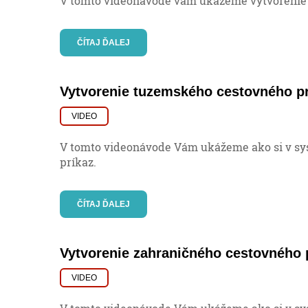
V tomto videonávode vám ukážeme vytvorenie 
ČÍTAJ ĎALEJ
Vytvorenie tuzemského cestovného p
VIDEO
V tomto videonávode Vám ukážeme ako si v sy
príkaz.
ČÍTAJ ĎALEJ
Vytvorenie zahraničného cestovného 
VIDEO