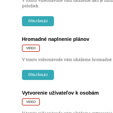
V tomto videonávode vám ukážeme ako je mož
položiek.
ČÍTAJ ĎALEJ
Hromadné naplnenie plánov
VIDEO
V tomto videonávode vám ukážeme hromadné n
ČÍTAJ ĎALEJ
Vytvorenie užívateľov k osobám
VIDEO