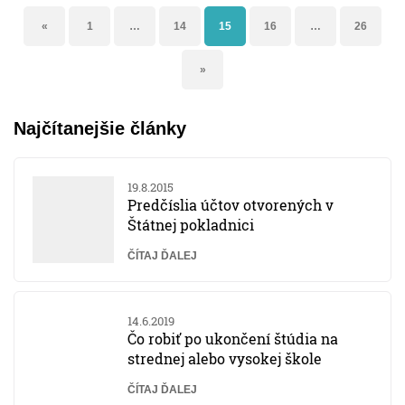
«
1
…
14
15
16
…
26
»
Najčítanejšie články
19.8.2015
Predčíslia účtov otvorených v
Štátnej pokladnici
ČÍTAJ ĎALEJ
14.6.2019
Čo robiť po ukončení štúdia na
strednej alebo vysokej škole
ČÍTAJ ĎALEJ