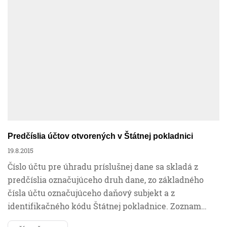
Financie
Mzdy a personalistika
Účtovníctvo
Podnikanie
Predčíslia účtov otvorených v Štátnej pokladnici
19.8.2015
Ročné zúčtovanie
Číslo účtu pre úhradu príslušnej dane sa skladá z
predčíslia označujúceho druh dane, zo základného
čísla účtu označujúceho daňový subjekt a z
Sociálne poistenie
identifikačného kódu Štátnej pokladnice. Zoznam…