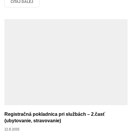
Výpočet mzdy online
ČÍTAJ ĎALEJ
Zamestnanci
Zdravotné poistenie
Humanet efektívne
Humanet v praxi
Nemoci
Registračná pokladnica pri službách – 2.časť
(ubytovanie, stravovanie)
12.8.2015