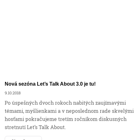
Financie
Mzdy a personalistika
Účtovníctvo
Podnikanie
Nová sezóna Let’s Talk About 3.0 je tu!
9.10.2018
Ročné zúčtovanie
Po úspešných dvoch rokoch nabitých zaujímavými
témami, myšlienkami a v neposlednom rade skvelými
hosťami pokračujeme tretím ročníkom diskusných
Sociálne poistenie
stretnutí Let’s Talk About.