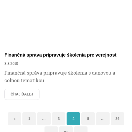
Finančná správa pripravuje školenia pre verejnosť
3.8.2018
Finančná správa pripravuje školenia s daňovou a
colnou tematikou
ČÍTAJ ĎALEJ
«
1
…
3
4
5
…
36