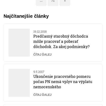
…
71
»
Najčítanejšie články
19.12.2018
Predčasný starobný dôchodca
môže pracovať a poberať
dôchodok. Za akej podmienky?
ČÍTAJ ĎALEJ
9.5.2017
Ukončenie pracovného pomeru
počas PN nemá vplyv na výplatu
nemocenského
ČÍTAJ ĎALEJ