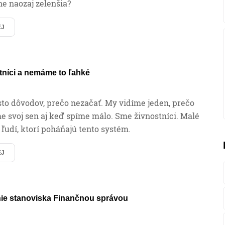
ne naozaj zelenšia?
EJ
tníci a nemáme to ľahké
sto dôvodov, prečo nezačať. My vidíme jeden, prečo
me svoj sen aj keď spíme málo. Sme živnostníci. Malé
 ľudí, ktorí poháňajú tento systém.
EJ
ie stanoviska Finančnou správou