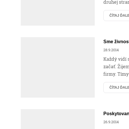
druhej stra
ČÍTAJ ĎAL
Sme živnos
28.9.2014
Každý vidí 
začať. Žije
firmy. Tímy
ČÍTAJ ĎAL
Poskytovan
26.9.2014