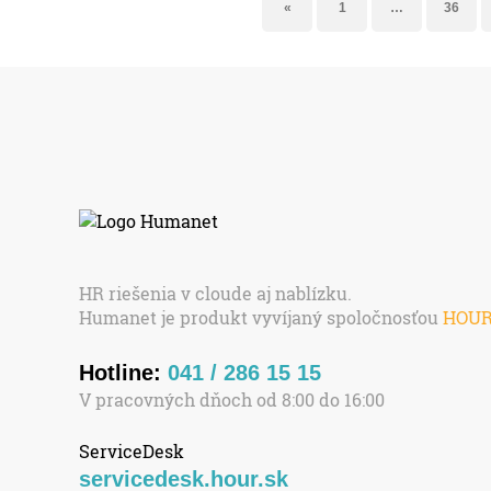
«
1
…
36
HR riešenia v cloude aj nablízku.
Humanet je produkt vyvíjaný spoločnosťou
HOU
Hotline:
041 / 286 15 15
V pracovných dňoch od 8:00 do 16:00
ServiceDesk
servicedesk.hour.sk