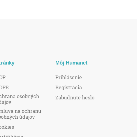
tránky
Môj Humanet
OP
Prihlásenie
DPR
Registrácia
chrana osobných
Zabudnuté heslo
dajov
mluva na ochranu
sobných údajov
ookies
ertifikácia