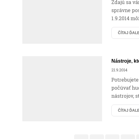
Zdajú sa vá
správne po
1.9.2014 mô
ČÍTAJ ĎAL
Nástroje, k
21.9.2014
Potrebujete
počúvať hud
nástrojov, s
ČÍTAJ ĎAL