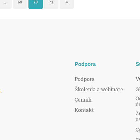
…
69
70
71
»
Podpora
S
Podpora
V
Školenia a webináre
G
R
.
O
Cenník
ú
Kontakt
Z
o
C
C