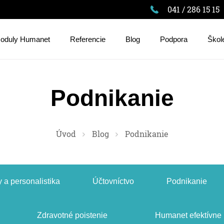
041 / 286 15 15
oduly Humanet
Referencie
Blog
Podpora
Škol
Podnikanie
Úvod
Blog
Podnikanie
 a personalistika
Účtovníctvo
Podnikanie
Zdravotné poistenie
Humanet efektívne