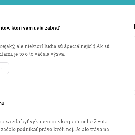
entov, ktorí vám dajú zabrať
ejaký, ale niektorí ľudia sú špeciálnejší :) Ak sú
tami, je to o to väčšia výzva.
EJ
mu
u sa zdá byť vykúpením z korporátneho života.
začalo podnikať práve kvôli nej. Je ale tráva na