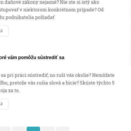
m daňové zákony nejasné? Nie ste si istý ako
stupovať v niektorom konkrétnom prípade? Od
žu podnikatelia požiadať
EJ
toré vám pomôžu sústrediť sa
 sa pri práci sústrediť, no ruší vás okolie? Nemôžete
bu, pretože vás rušia slová a bicie? Skúste týchto 5
toja za to.
EJ