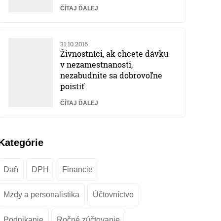
ČÍTAJ ĎALEJ
31.10.2016
Živnostníci, ak chcete dávku
v nezamestnanosti,
nezabudnite sa dobrovoľne
poistiť
ČÍTAJ ĎALEJ
Kategórie
Daň
DPH
Financie
Mzdy a personalistika
Účtovníctvo
Podnikanie
Ročné zúčtovanie