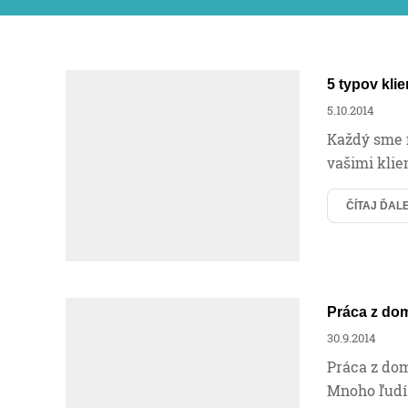
5 typov kli
5.10.2014
Každý sme n
vašimi klien
ČÍTAJ ĎAL
Práca z do
30.9.2014
Práca z dom
Mnoho ľudí 