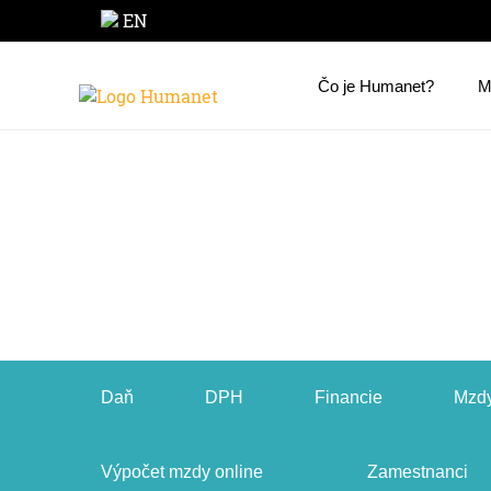
EN
Čo je Humanet?
M
Daň
DPH
Financie
Mzdy
Výpočet mzdy online
Zamestnanci