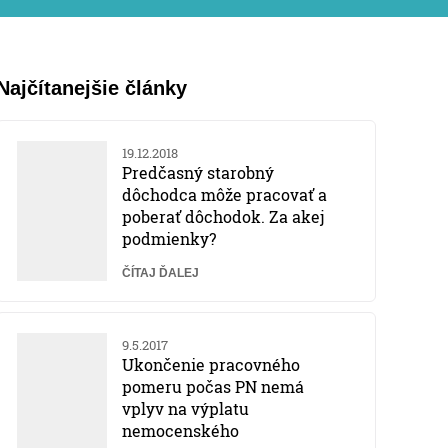
Najčítanejšie články
19.12.2018
Predčasný starobný
dôchodca môže pracovať a
poberať dôchodok. Za akej
podmienky?
ČÍTAJ ĎALEJ
9.5.2017
Ukončenie pracovného
pomeru počas PN nemá
vplyv na výplatu
nemocenského