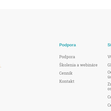
Podpora
S
Podpora
V
Školenia a webináre
G
R
.
O
Cenník
ú
Kontakt
Z
o
C
C