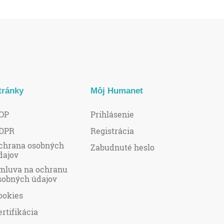
tránky
Môj Humanet
OP
Prihlásenie
DPR
Registrácia
chrana osobných
Zabudnuté heslo
dajov
mluva na ochranu
sobných údajov
ookies
ertifikácia