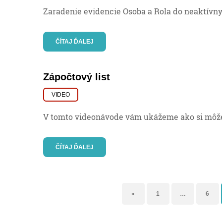
Zaradenie evidencie Osoba a Rola do neaktívn
ČÍTAJ ĎALEJ
Zápočtový list
VIDEO
V tomto videonávode vám ukážeme ako si môže
ČÍTAJ ĎALEJ
«
1
…
6