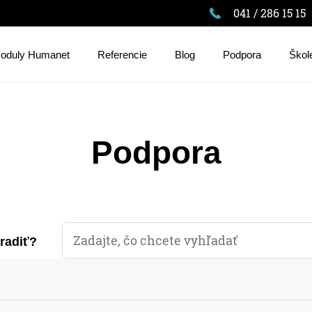
041 / 286 15 15
oduly Humanet
Referencie
Blog
Podpora
Škol
Podpora
oradiť?