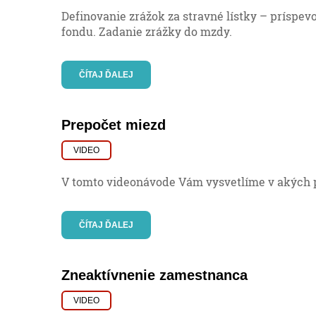
Definovanie zrážok za stravné lístky – príspe
fondu. Zadanie zrážky do mzdy.
ČÍTAJ ĎALEJ
Prepočet miezd
VIDEO
V tomto videonávode Vám vysvetlíme v akých 
ČÍTAJ ĎALEJ
Zneaktívnenie zamestnanca
VIDEO