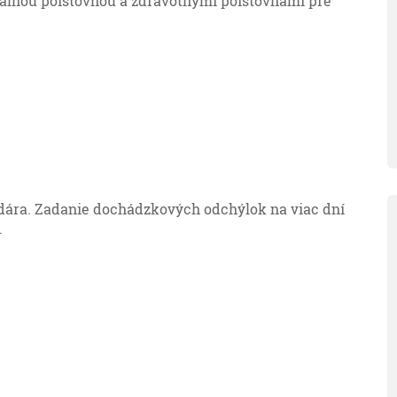
iálnou poisťovňou a zdravotnými poisťovňami pre
ára. Zadanie dochádzkových odchýlok na viac dní
.