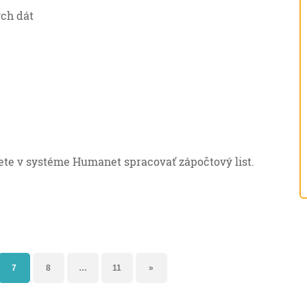
ych dát
te v systéme Humanet spracovať zápočtový list.
7
8
…
11
»