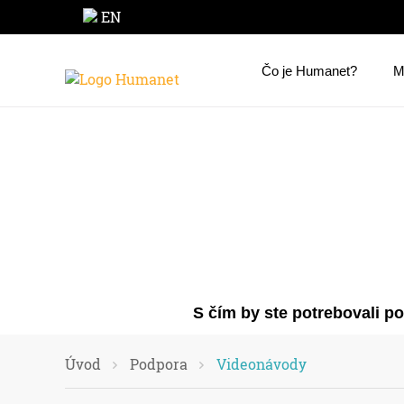
EN
Čo je Humanet?
M
S čím by ste potrebovali p
Úvod
Podpora
Videonávody