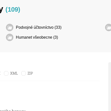
dy
(109)
Podvojné účtovníctvo (33)
Humanet všeobecne (3)
X
XML
ZIP