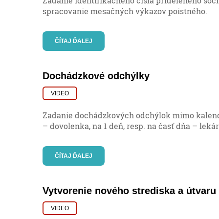
Zadanie identifikačného čísla prideleného soc
spracovanie mesačných výkazov poistného.
ČÍTAJ ĎALEJ
Dochádzkové odchýlky
VIDEO
Zadanie dochádzkových odchýlok mimo kalend
– dovolenka, na 1 deň, resp. na časť dňa – lekár
ČÍTAJ ĎALEJ
Vytvorenie nového strediska a útvaru
VIDEO