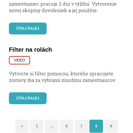
zamestnanec pracuje 2 dni v týždni. Vytvorenie
novej skupiny dovoleniek a jej použitie.
ČÍTAJ ĎALEJ
Filter na rolách
VIDEO
Vytvorte si filter pomocou, ktorého spracujete
zostavy iba za vybranú množinu zamestnancov.
ČÍTAJ ĎALEJ
«
1
…
6
7
8
9