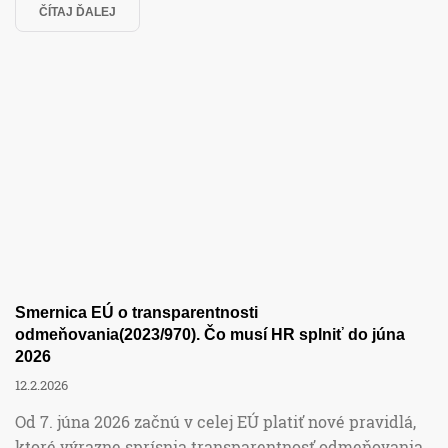
Sociálne poistenie
ČÍTAJ ĎALEJ
Výpočet mzdy online
Zamestnanci
Zdravotné poistenie
Humanet efektívne
Smernica EÚ o transparentnosti
odmeňovania(2023/970). Čo musí HR splniť do júna
Humanet v praxi
2026
12.2.2026
Od 7. júna 2026 začnú v celej EÚ platiť nové pravidlá,
Nemoci
ktoré výrazne sprísnia transparentnosť odmeňovania.