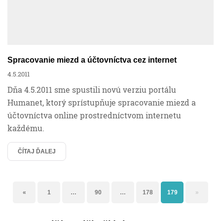
Spracovanie miezd a účtovníctva cez internet
4.5.2011
Dňa 4.5.2011 sme spustili novú verziu portálu
Humanet, ktorý sprístupňuje spracovanie miezd a
účtovníctva online prostredníctvom internetu
každému.
ČÍTAJ ĎALEJ
«
1
…
90
…
178
179
»