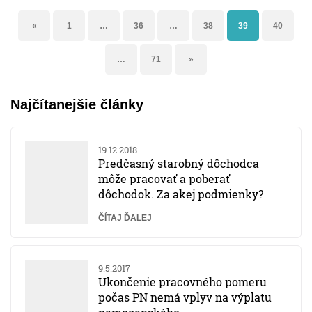
«
1
…
36
…
38
39
40
…
71
»
Najčítanejšie články
19.12.2018
Predčasný starobný dôchodca
môže pracovať a poberať
dôchodok. Za akej podmienky?
ČÍTAJ ĎALEJ
9.5.2017
Ukončenie pracovného pomeru
počas PN nemá vplyv na výplatu