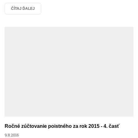
Výpočet mzdy online
ČÍTAJ ĎALEJ
Zamestnanci
Zdravotné poistenie
Humanet efektívne
Humanet v praxi
Nemoci
Ročné zúčtovanie poistného za rok 2015 - 4. časť
9.8.2016