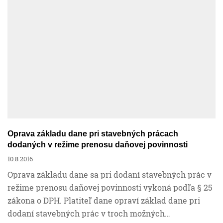
Financie
Mzdy a personalistika
Účtovníctvo
Podnikanie
Oprava základu dane pri stavebných prácach
dodaných v režime prenosu daňovej povinnosti
Ročné zúčtovanie
10.8.2016
Oprava základu dane sa pri dodaní stavebných prác v
režime prenosu daňovej povinnosti vykoná podľa § 25
Sociálne poistenie
zákona o DPH. Platiteľ dane opraví základ dane pri
dodaní stavebných prác v troch možných…