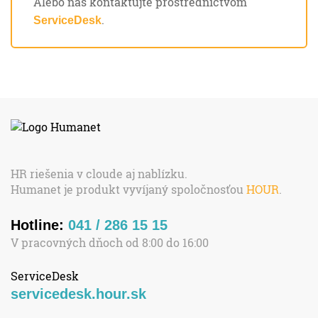
Alebo nás kontaktujte prostredníctvom
.
ServiceDesk
HR riešenia v cloude aj nablízku.
Humanet je produkt vyvíjaný spoločnosťou
HOUR
.
Hotline:
041 / 286 15 15
V pracovných dňoch od 8:00 do 16:00
ServiceDesk
servicedesk.hour.sk