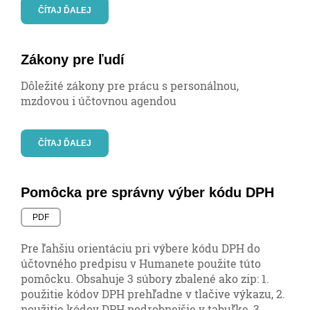
ČÍTAJ ĎALEJ
Zákony pre ľudí
Dôležité zákony pre prácu s personálnou,
mzdovou i účtovnou agendou
ČÍTAJ ĎALEJ
Pomôcka pre správny výber kódu DPH
PDF
Pre ľahšiu orientáciu pri výbere kódu DPH do
účtovného predpisu v Humanete použite túto
pomôcku. Obsahuje 3 súbory zbalené ako zip: 1.
použitie kódov DPH prehľadne v tlačive výkazu, 2.
použitie kódov DPH podrobnejšie v tabuľke, 3.