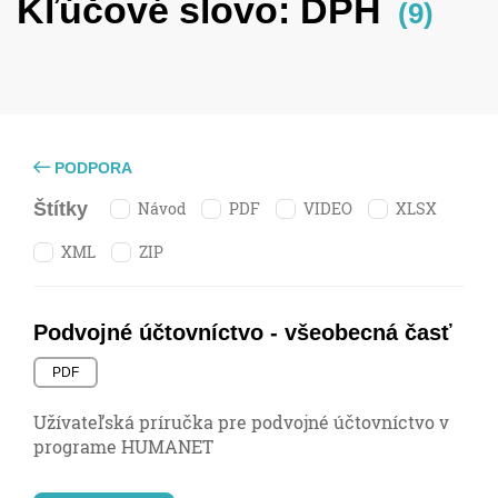
Kľúčové slovo:
DPH
(9)
PODPORA
Návod
PDF
VIDEO
XLSX
Štítky
XML
ZIP
Podvojné účtovníctvo - všeobecná časť
PDF
Užívateľská príručka pre podvojné účtovníctvo v
programe HUMANET