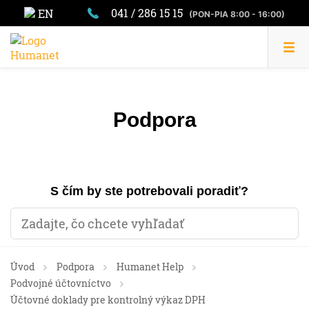
041 / 286 15 15
EN
(PON-PIA 8:00 - 16:00)
Podpora
S čím by ste potrebovali poradiť?
Úvod
Podpora
Humanet Help
Podvojné účtovníctvo
Účtovné doklady pre kontrolný výkaz DPH