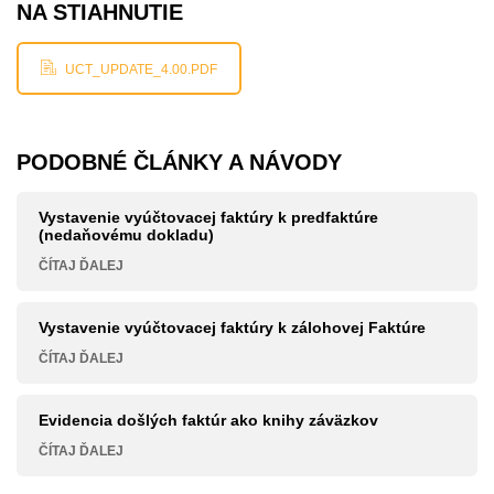
NA STIAHNUTIE
UCT_UPDATE_4.00.PDF
PODOBNÉ ČLÁNKY A NÁVODY
Vystavenie vyúčtovacej faktúry k predfaktúre
(nedaňovému dokladu)
ČÍTAJ ĎALEJ
Vystavenie vyúčtovacej faktúry k zálohovej Faktúre
ČÍTAJ ĎALEJ
Evidencia došlých faktúr ako knihy záväzkov
ČÍTAJ ĎALEJ