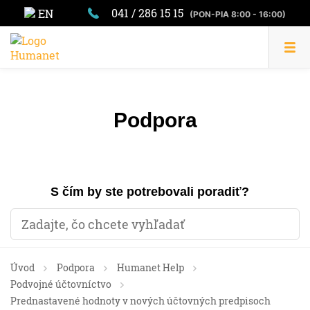
041 / 286 15 15
EN
(PON-PIA 8:00 - 16:00)
Podpora
S čím by ste potrebovali poradiť?
Úvod
Podpora
Humanet Help
Podvojné účtovníctvo
Prednastavené hodnoty v nových účtovných predpisoch