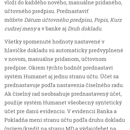
vloží do každého nového, manuálne pridaného,
účtovného predpisu. Prednastaviť
môžete
Dátum účtovného predpisu, Popis, Kurz
cudzej meny
a v banke aj
Druh dokladu
.
Všetky spomenuté hodnoty nastavené v
hlavičke dokladu sú automaticky predvyplnené
v novom, manuálne pridanom, účtovnom
predpise. Okrem týchto hodnôt prednastaví
systém Humanet aj jednu stranu účtu. Účet sa
prednastavuje podľa nastavenia číselného radu.
Ak číselný rad neobsahuje prednastavený účet,
použije systém Humanet všeobecný syntetický
účet pre danú evidenciu. V evidencií Banka a
Pokladňa mení stranu účtu podľa druhu dokladu
(príjem/kredit na stranu MD a výdaj/debet na