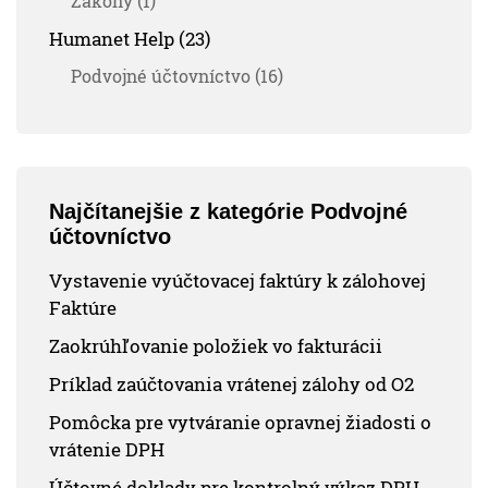
Zákony (1)
Humanet Help (23)
Podvojné účtovníctvo (16)
Najčítanejšie z kategórie Podvojné
účtovníctvo
Vystavenie vyúčtovacej faktúry k zálohovej
Faktúre
Zaokrúhľovanie položiek vo fakturácii
Príklad zaúčtovania vrátenej zálohy od O2
Pomôcka pre vytváranie opravnej žiadosti o
vrátenie DPH
Účtovné doklady pre kontrolný výkaz DPH