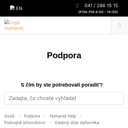
041 / 286 15 15
EN
(PON-PIA 8:00 - 16:00)
Podpora
S čím by ste potrebovali poradiť?
Úvod
Podpora
Humanet Help
Podvojné účtovníctvo
Osobný účet daňovníka